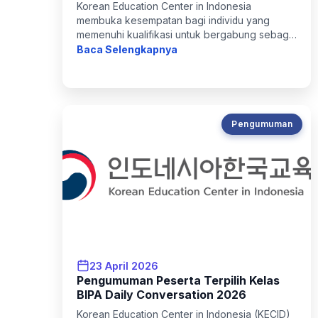
Korean Education Center in Indonesia
membuka kesempatan bagi individu yang
memenuhi kualifikasi untuk bergabung sebagai
Pengajar Persiapan Ujian TOPIK (Test of
Baca Selengkapnya
Proficiency in Korean) secara paruh w...
Pengumuman
23 April 2026
Pengumuman Peserta Terpilih Kelas
BIPA Daily Conversation 2026
Korean Education Center in Indonesia (KECID)