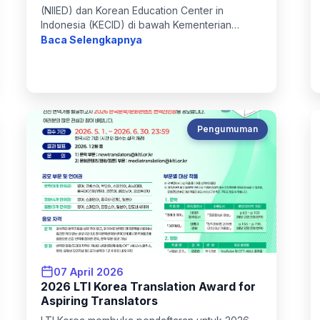
(NIIED) dan Korean Education Center in
Indonesia (KECID) di bawah Kementerian
Pendidikan Republik Korea, akan
Baca Selengkapnya
menyelenggarakan Study in Korea Educatio...
Pengumuman
07 April 2026
2026 LTI Korea Translation Award for
Aspiring Translators