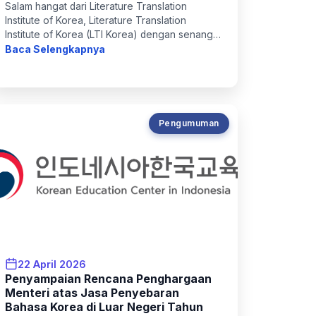
Salam hangat dari Literature Translation
Institute of Korea, Literature Translation
Institute of Korea (LTI Korea) dengan senang
hati mengumumkan akan dibukanya
Baca Selengkapnya
pendaftaran gelombang kedua untuk...
Pengumuman
22 April 2026
Penyampaian Rencana Penghargaan
Menteri atas Jasa Penyebaran
Bahasa Korea di Luar Negeri Tahun