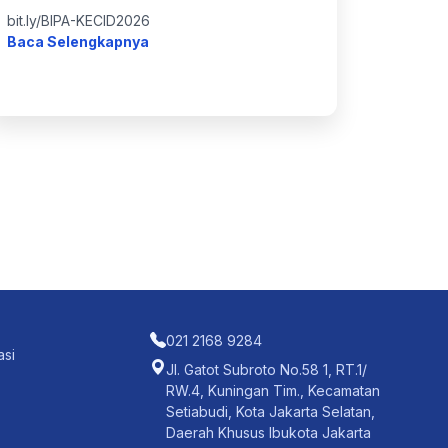
bit.ly/BIPA-KECID2026
Baca Selengkapnya
021 2168 9284
asi
Jl. Gatot Subroto No.58 1, RT.1/
RW.4, Kuningan Tim., Kecamatan
Setiabudi, Kota Jakarta Selatan,
Daerah Khusus Ibukota Jakarta