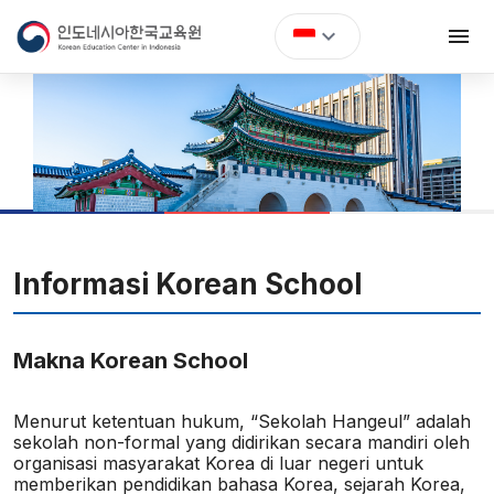
expand_more
menu
expand_more
Tentang KEC
expand_more
Berita & Acara
Study in Korea
Informasi Korean School
Kelas Bahasa Korea
Makna Korean School
TOPIK
Menurut ketentuan hukum, “Sekolah Hangeul” adalah
Korean School
sekolah non-formal yang didirikan secara mandiri oleh
organisasi masyarakat Korea di luar negeri untuk
expand_more
memberikan pendidikan bahasa Korea, sejarah Korea,