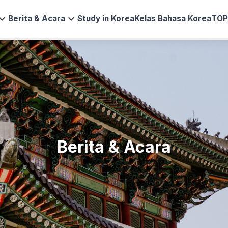
and_more
expand_more
Berita & Acara
Study in Korea
Kelas Bahasa Korea
TOP
Berita & Acara