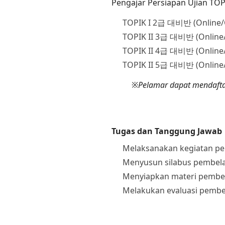
Pengajar Persiapan Ujian TOP
TOPIK I 2급 대비반 (Online/O
TOPIK II 3급 대비반 (Online/
TOPIK II 4급 대비반 (Online/
TOPIK II 5급 대비반 (Online/
※
Pelamar dapat mendaftar 
Tugas dan Tanggung Jawab
Melaksanakan kegiatan pem
Menyusun silabus pembelaj
Menyiapkan materi pembela
Melakukan evaluasi pembe