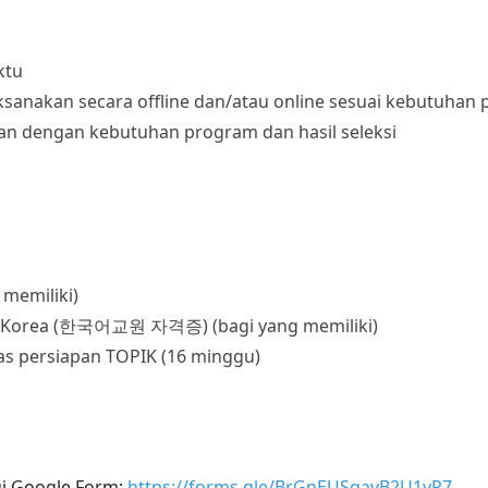
ktu
sanakan secara offline dan/atau online sesuai kebutuhan
an dengan kebutuhan program dan hasil seleksi
 memiliki)
sa Korea (한국어교원 자격증) (bagi yang memiliki)
as persiapan TOPIK (16 minggu)
ui Google Form:
https://forms.gle/BrGnEUSgavB2U1yP7