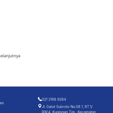
selanjutnya
021 2168 9284
asi
Jl. Gatot Subroto No.58 1, RT.1/
RW.4, Kuningan Tim., Kecamatan