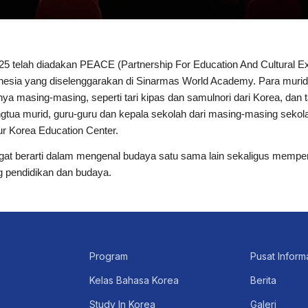
25 telah diadakan PEACE (Partnership For Education And Cultural E
onesia yang diselenggarakan di Sinarmas World Academy. Para mur
a masing-masing, seperti tari kipas dan samulnori dari Korea, dan ta
angtua murid, guru-guru dan kepala sekolah dari masing-masing sekola
r Korea Education Center.
angat berarti dalam mengenal budaya satu sama lain sekaligus memp
 pendidikan dan budaya.
Program
Pusat Inform
Kelas Bahasa Korea
Berita
Study In Korea
Galeri