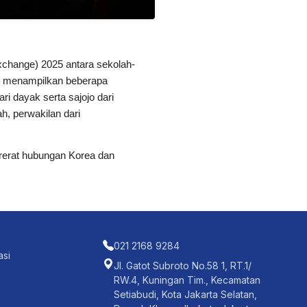
xchange) 2025 antara sekolah-
id menampilkan beberapa
ri dayak serta sajojo dari
h, perwakilan dari
ererat hubungan Korea dan
021 2168 9284
asi
Jl. Gatot Subroto No.58 1, RT.1/
RW.4, Kuningan Tim., Kecamatan
Setiabudi, Kota Jakarta Selatan,