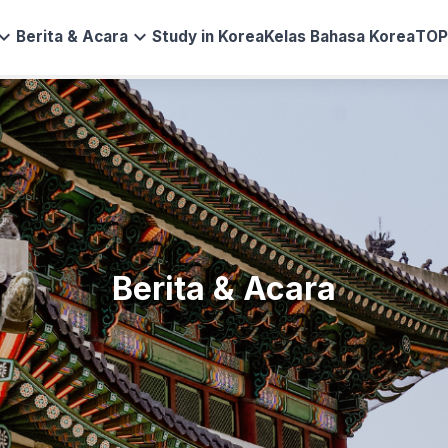
and_more
expand_more
Berita & Acara
Study in Korea
Kelas Bahasa Korea
TOP
Berita & Acara