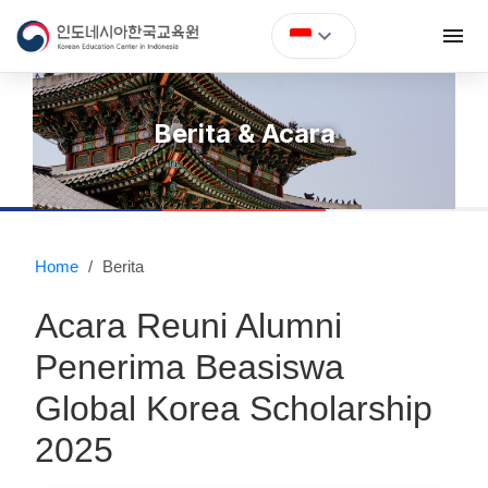
expand_more
menu
expand_more
Tentang KEC
Berita & Acara
expand_more
Berita & Acara
Study in Korea
Home
/
Berita
Kelas Bahasa Korea
Acara Reuni Alumni
TOPIK
Penerima Beasiswa
Global Korea Scholarship
Korean School
2025
expand_more