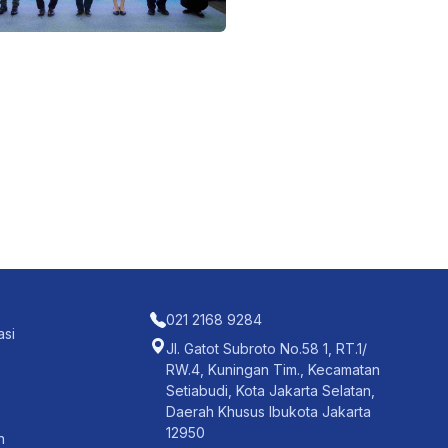
021 2168 9284
asi
Jl. Gatot Subroto No.58 1, RT.1/
RW.4, Kuningan Tim., Kecamatan
Setiabudi, Kota Jakarta Selatan,
Daerah Khusus Ibukota Jakarta
12950
n