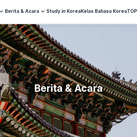
and_more
expand_more
Berita & Acara
Study in Korea
Kelas Bahasa Korea
TOP
Berita & Acara