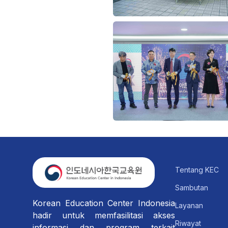
Tentang KEC
Sambutan
Korean Education Center Indonesia
Layanan
hadir untuk memfasilitasi akses
Riwayat
informasi dan program terkait