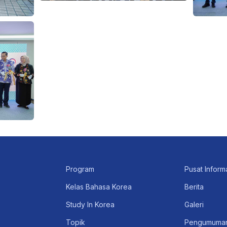
Program
Pusat Inform
Kelas Bahasa Korea
Berita
Study In Korea
Galeri
Topik
Pengumuma