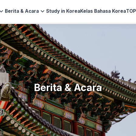
and_more
expand_more
Berita & Acara
Study in Korea
Kelas Bahasa Korea
TOP
Berita & Acara