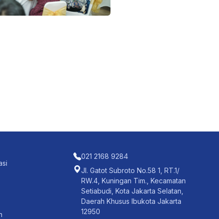
021 2168 9284
asi
Jl. Gatot Subroto No.58 1, RT.1/
RW.4, Kuningan Tim., Kecamatan
Setiabudi, Kota Jakarta Selatan,
Daerah Khusus Ibukota Jakarta
12950
n