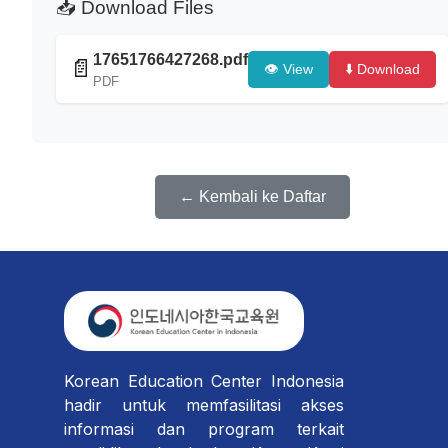
📥 Download Files
17651766427268.pdf
📄
👁️ View
⬇️ Download
PDF
← Kembali ke Daftar
Korean Education Center Indonesia
hadir untuk memfasilitasi akses
informasi dan program terkait